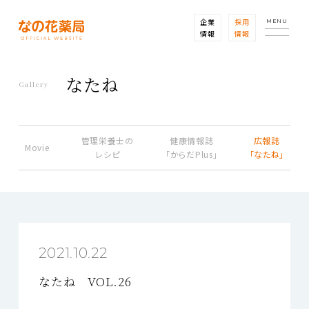
企業
採用
MENU
情報
情報
なたね
Gallery
管理栄養士の
健康情報誌
広報誌
Movie
レシピ
「からだPlus」
「なたね」
2021.10.22
なたね VOL.26