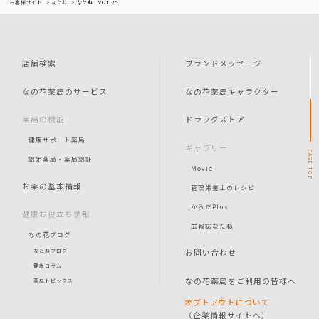
お客様サイト
なたね
なたね VOL.26
店舗検索
ブランドメッセージ
なの花薬局のサービス
なの花薬局キャラクター
薬局の機能
ドラッグストア
健康サポート薬局
ギャラリー
PAGE
認定薬局・薬局認証
Movie
TOP
お薬の基本情報
管理栄養士のレシピ
からだPlus
健康お役立ち情報
広報誌なたね
なの花ブログ
お問い合わせ
なたねブログ
健康コラム
なの花薬局をご利用の皆様へ
薬局トピックス
オプトアウトについて
（企業情報サイトへ）