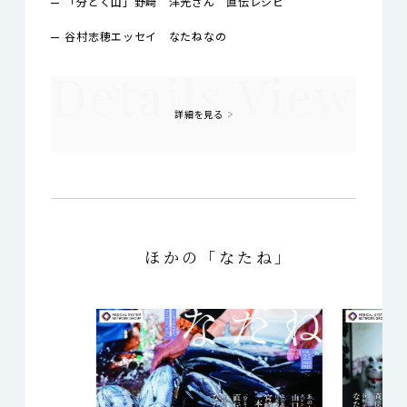
「分とく山」野﨑 洋光さん 直伝レシピ
谷村志穂エッセイ なたねなの
詳細を見る
ほかの「なたね」