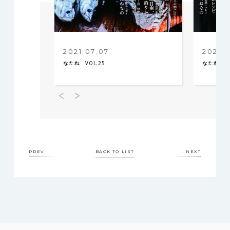
2021.07.07
2021.0
なたね VOL.25
なたね VO
PREV
BACK TO LIST
NEXT