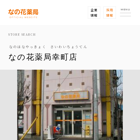
企業
採用
MENU
情報
情報
STORE SEARCH
なのはなやっきょく さいわいちょうてん
なの花薬局幸町店