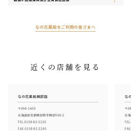
なの花薬局をご利用の皆さまへ
近くの店舗を見る
なの花薬局興部店
な
〒098-1600
〒09
北海道紋別郡興部町字興部598-2
北海
TEL.0158-82-2220
TEL
FAX.0158-82-2240
FAX