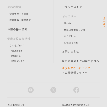
薬局の機能
ドラッグストア
健康サポート薬局
ギャラリー
PAGE
認定薬局・薬局認証
Movie
TOP
お薬の基本情報
管理栄養士のレシピ
からだPlus
健康お役立ち情報
広報誌なたね
なの花ブログ
お問い合わせ
なたねブログ
健康コラム
なの花薬局をご利用の皆様へ
薬局トピックス
オプトアウトについて
（企業情報サイトへ）
ご利用にあたって
個人情報の取り扱いについて