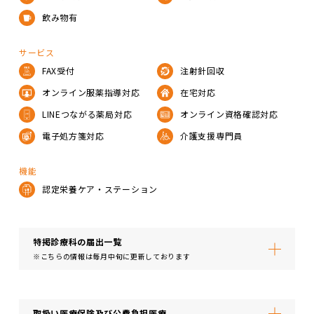
飲み物有
サービス
FAX受付
注射針回収
オンライン服薬指導対応
在宅対応
LINEつながる薬局対応
オンライン資格確認対応
電子処方箋対応
介護支援専門員
機能
認定栄養ケア・ステーション
特掲診療科の届出⼀覧
※こちらの情報は毎月中旬に更新しております
取扱い医療保険及び公費負担医療