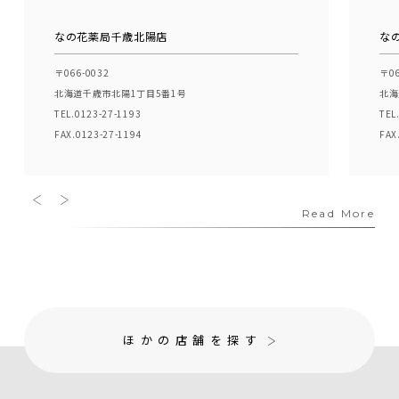
なの花薬局千歳北陽店
な
〒066-0032
〒06
北海道千歳市北陽1丁目5番1号
北海
TEL.0123-27-1193
TEL
FAX.0123-27-1194
FAX
Read More
ほかの店舗を探す