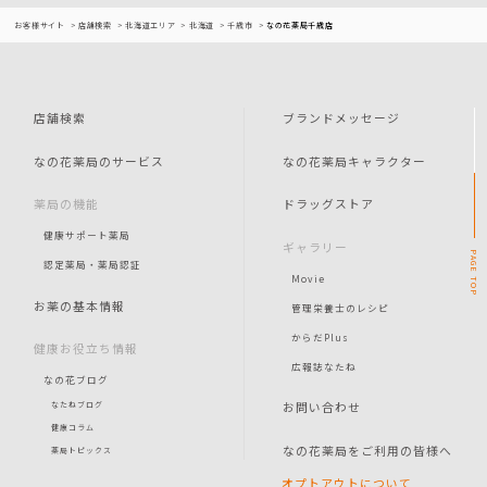
お客様サイト
店舗検索
北海道エリア
北海道
千歳市
なの花薬局千歳店
店舗検索
ブランドメッセージ
なの花薬局のサービス
なの花薬局キャラクター
薬局の機能
ドラッグストア
健康サポート薬局
ギャラリー
PAGE
認定薬局・薬局認証
Movie
TOP
お薬の基本情報
管理栄養士のレシピ
からだPlus
健康お役立ち情報
広報誌なたね
なの花ブログ
お問い合わせ
なたねブログ
健康コラム
なの花薬局をご利用の皆様へ
薬局トピックス
オプトアウトについて