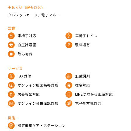
支払方法（現金以外）
クレジットカード
電子マネー
設備
車椅子対応
車椅子トイレ
血圧計設置
駐車場有
飲み物有
サービス
FAX受付
無菌調剤
オンライン服薬指導対応
在宅対応
栄養相談対応
LINEつながる薬局対応
オンライン資格確認対応
電子処方箋対応
機能
認定栄養ケア・ステーション