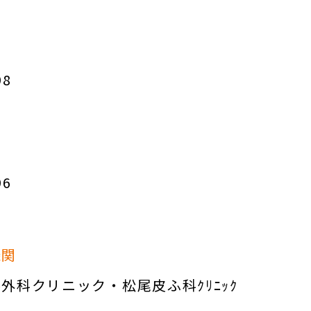
98
96
機関
外科クリニック・松尾皮ふ科ｸﾘﾆｯｸ