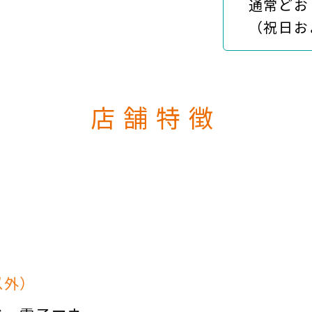
通常どお
（祝日およ
店舗特徴
以外）